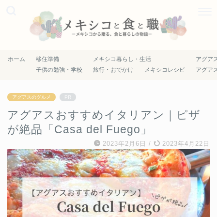
ホーム
移住準備
メキシコ暮らし・生活
アグア
子供の勉強・学校
旅行・おでかけ
メキシコレシピ
アグア
アグアスのグルメ
PR
アグアスおすすめイタリアン｜ピザ
が絶品「Casa del Fuego」
2023年2月6日
/
2023年4月22日