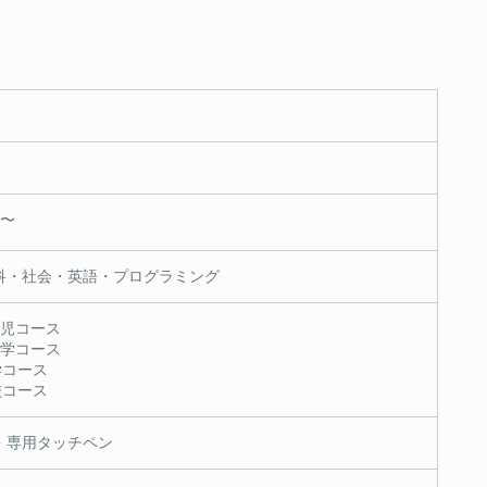
）〜
科・社会・英語・プログラミング
幼児コース
小学コース
中学コース
高校コース
・専用タッチペン